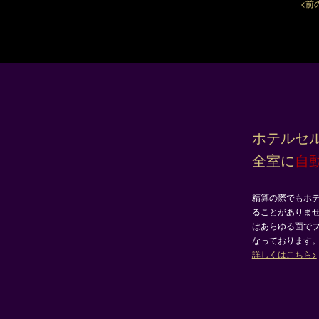
<前
ホテルセ
全室に
自
精算の際でもホ
ることがありま
はあらゆる面で
なっております
詳しくはこちら>