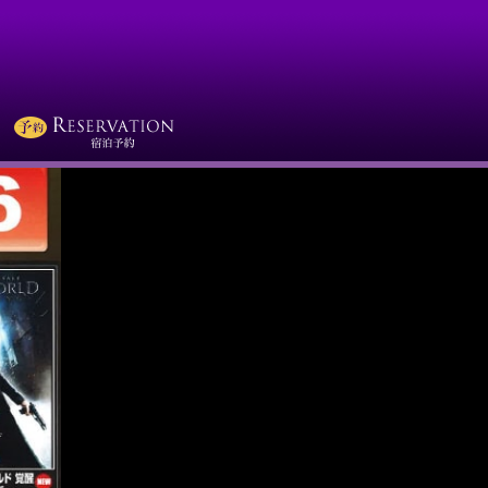
しました！
の作品…が