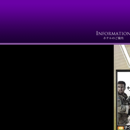
【今月の
【今月の
映画が約
見つかる
詳しくはこ