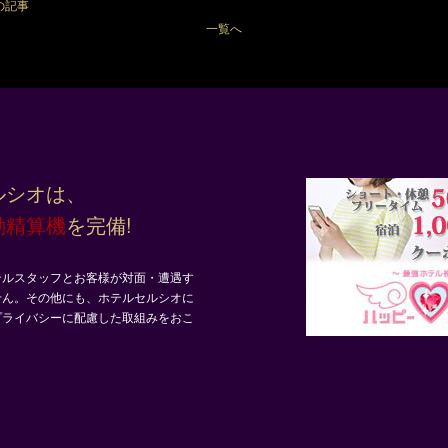
の記事
一覧へ
ルシオは、
動精算機
を完備!
テルスタッフとお客様が対面・遭遇す
せん。その他にも、ホテルセルシオに
プライバシーに配慮した取組みをおこ
。