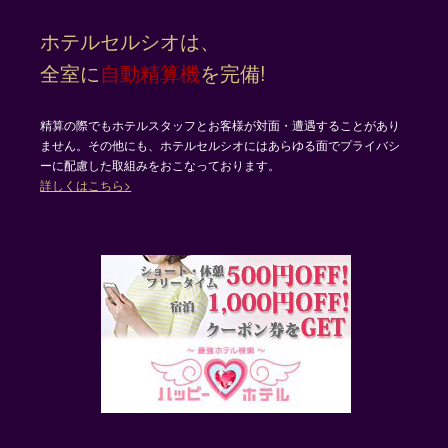
し
ホテルセルシオは、
て
く
全室に
自動精算機
を完備!
だ
さ
い。
精算の際でもホテルスタッフとお客様が対面・遭遇することがあり
ません。その他にも、ホテルセルシオにはあらゆる面でプライバシ
ーに配慮した取組みをおこなっております。
詳しくはこちら>