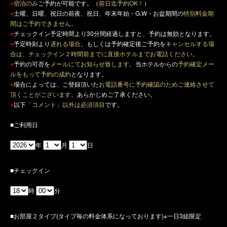
●
宿泊のみ
ご予約が可能です。（
前日迄予約OK！
）
●
土曜、日曜、祝日の前夜、祝日、年末年始・G.W・お盆期間の
特別料金期
間はご予約できません。
●
チェックイン予定時間より30分間経過しますと、予約は無効となります。
●
予定時刻より
遅れる場合
、もしくは予約確定後ご予約を
キャンセルする場
合は、チェックイン２時間前までに直接ホテルまでお電話ください。
●
予約の可否を
メールにてお知らせ致します。
当ホテルからの
予約確定メー
ルをもって予約の成約
となります。
●
場合によっては、ご登録頂いた
お電話番号に予約確認のためご連絡させて
頂くことがございます。
あらかじめご了承ください。
●
以下
「コメント」以外は必須項目
です。
■ご利用日
年
月
日
■チェックイン
時
分
■お部屋２タイプ(タイプ毎の料金体系になっております)※一日3組限定